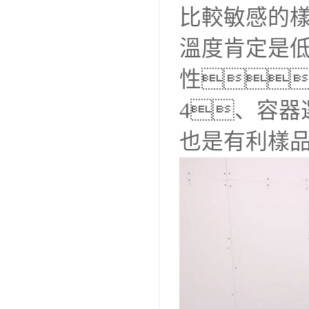
比較敏感的樣
溫度肯定是低于
性
4、容
也是有利樣