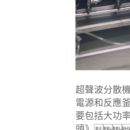
超聲波分散機由超
電源和反應釜
要包括大功率
頭》