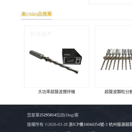
產(chǎn)品推薦
大功率超聲波攪拌機
超聲波顆粒分
您是第
25295814
位訪(fǎng)客
版權所有 ©2026-03-28
浙ICP備16044354號-3
杭州振源超