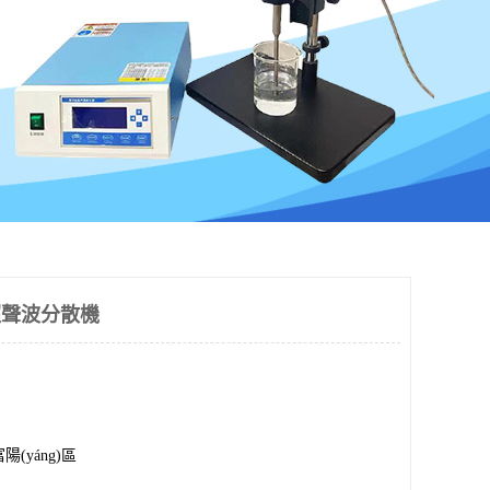
波超聲波分散機
(yáng)區