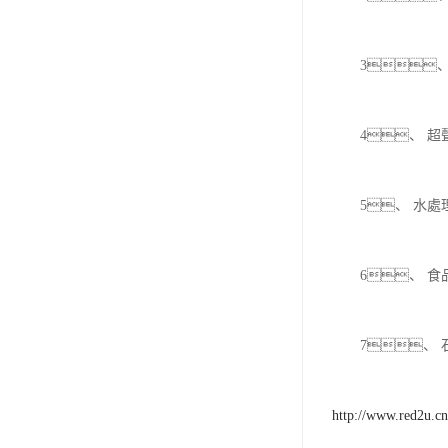
　　3、
　　4、 超聲
　　5、 水處理
　　6、 食
　　7、
http://www.red2u.cn