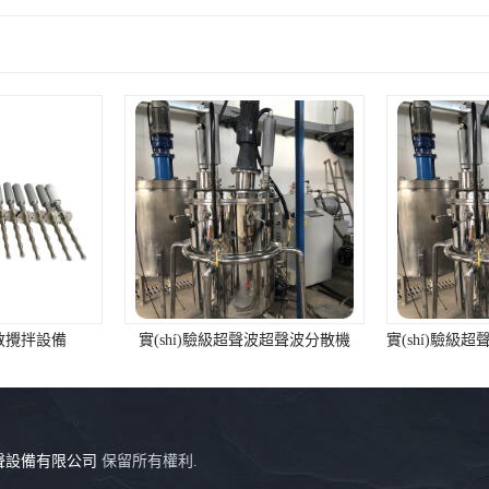
散攪拌設備
實(shí)驗級超聲波超聲波分散機
聲設備有限公司
保留所有權利.