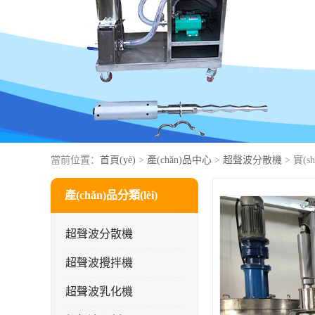
當前位置：
首頁(yè)
>
產(chǎn)品中心
>
超聲波分散機
> 實(
產(chǎn)品分類(lèi)
超聲波分散機
超聲波攪拌機
超聲波乳化機