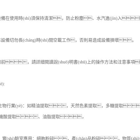
備在使用時(shí)須保持清潔，防止粉塵、水汽進(jìn)入
備切勿長(cháng)時(shí)間空載工作，否則易造成設備損壞。

前，請詳細閱讀說(shuō)明書(shū)上的操作方法和注意事項
:

 生物行業(yè)：如精油提取，天然色素提取，多糖提取
機酸提取、油脂提取，

實(shí)驗室應用：細胞粉碎，產(chǎn)品粉碎，物質(z