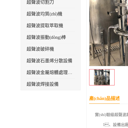
超聲波切割刀
超聲波均質(zhì)機
超聲波提取萃取機
超聲波振動(dòng)棒
超聲波破碎機
超聲波石墨烯分散設備
超聲波金屬熔體處理設備
超聲波焊接設備
產(chǎn)品描述
實(shí)驗級超聲
　　1、設備出廠(c