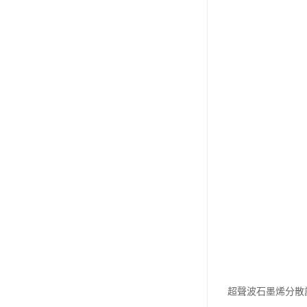
超聲波石墨烯分散設