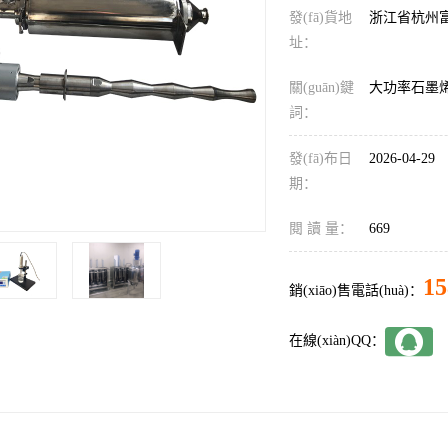
發(fā)貨地
浙江省杭州富陽
址：
關(guān)鍵
大功率石墨
詞：
發(fā)布日
2026-04-29
期：
閱 讀 量：
669
15
銷(xiāo)售電話(huà)：
在線(xiàn)QQ：