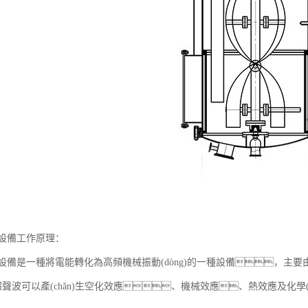
設備工作原理：
設備是一種將電能轉化為高頻機械振動(dòng)的一種設備，主
超聲波可以產(chǎn)生空化效應、機械效應、熱效應及化學(xu