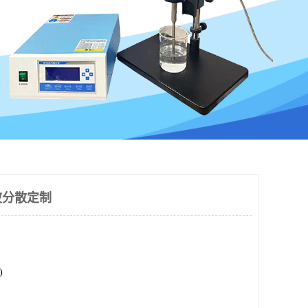
波分散定制
)