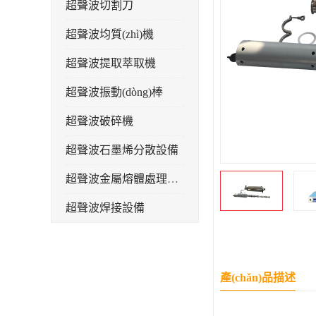
超聲波切割刀
超聲波均質(zhì)機
超聲波提取萃取機
超聲波振動(dòng)棒
超聲波破碎機
超聲波石墨烯分散設備
超聲波金屬熔體處理設備
超聲波焊接設備
產(chǎn)品描述