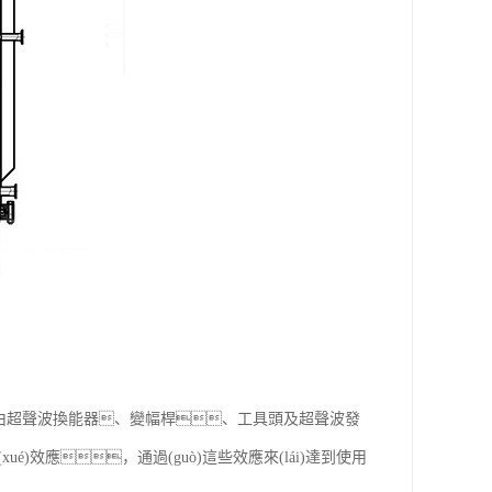
要由超聲波換能器、變幅桿、工具頭及超聲波發
é)效應，通過(guò)這些效應來(lái)達到使用