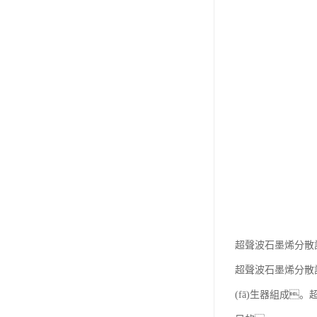
超聲波石墨烯分散
超聲波石墨烯分散
(fā)生器組成。